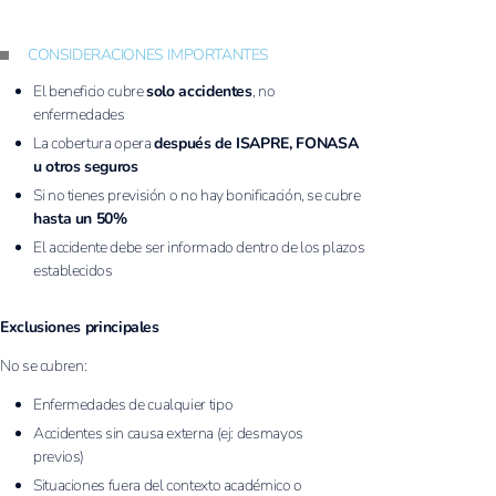
CONSIDERACIONES IMPORTANTES
El beneficio cubre
solo accidentes
, no
enfermedades
La cobertura opera
después de ISAPRE, FONASA
u otros seguros
Si no tienes previsión o no hay bonificación, se cubre
hasta un 50%
El accidente debe ser informado dentro de los plazos
establecidos
Exclusiones principales
No se cubren:
Enfermedades de cualquier tipo
Accidentes sin causa externa (ej: desmayos
previos)
Situaciones fuera del contexto académico o